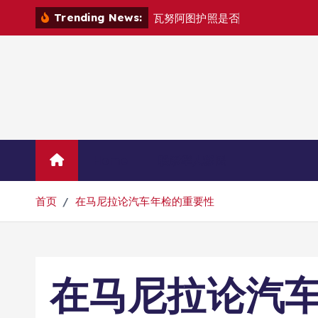
跳
Trending News:
瓦
努
阿
图
护
照
是
否
能
在
马
尼
拉
自
由
转
到
内
容
Home
联系华人移民
首页
在马尼拉论汽车年检的重要性
在马尼拉论汽