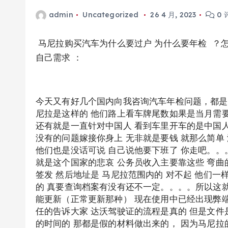
admin
Uncategorized
26 4 月, 2023
0 
马尼拉购买汽车为什么要过户 为什么要年检 ？怎
自己需求 ：
今天又有好几个国内向我咨询汽车年检问题，都是
尼拉是这样的 他们路上看车牌尾数如果是当月需
还有就是一直针对中国人 看到车里开车的是中国人
没有的问题嫁接你身上 无非就是要钱 就那么简单
他们也是没话可说 自己说他要下班了 你走吧。。。。
就是这个国家的悲哀 公务员收入主要靠这些 弯曲
签发 然后地址是 马尼拉范围内的 对不起 他们
的 真要查询档案有没有还不一定。。。。所以这
能更新（正常更新那种） 现在使用中已经出现弊端
任的告诉大家 达沃驾驶证的流程是真的 但是文件
的时间的 那都是假的材料做出来的， 因为马尼