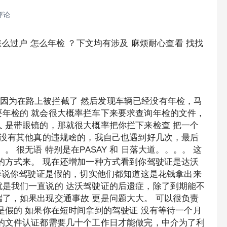
评论
么过户 怎么年检 ？下文均有涉及 麻烦耐心查看 找找
因为在路上被拦截了 然后发现车辆已经没有年检，马
要年检的 就会很大概率拦车下来要求查询年检的文件，
 是带眼镜的，那就很大概率把你拦下来检查 把一个
 没有其他真的违规啥的，我自己也遇到好几次，最后
 很无语 特别是在PASAY 和 日落大道。。。。 这
的方式来。 现在还增加一种方式看到你驾驶证是达沃
一样说你驾驶证是假的，切实他们都知道这是花钱拿出来
就是我们一直说的 达沃驾驶证的后遗症，除了到期能不
了，如果出现交通事故 更是问题大大。 可以很负责
是假的 如果你在短时间拿到的驾驶证 没有等待一个月
拉的文件认证都需要几十个工作日才能做完，中介为了利