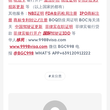
明
电话卡
银行开户
激活护照
地址证明
护照/挂失/
损坏更新
等 （以上国家的都有）
其他服务：
NBI证明
FDA食药检局注册
IPO商标注
册
商标专利转让/注册
BOQ防疫局证明 BOC海关清
关
中国驾驶证更新
菲律宾在职证明
菲律宾银行贷
款
菲律宾银行开户
国际
驾驶证IDD
等
华人
移民
：www.9988visa.com
www.9998visa.com
微信 BGC998 电
报
@BGC998
WHAT’S APP+639120912222
未分类