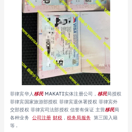
菲律宾华人
移民
MAKATI实体注册公司，
移民
局授权
菲律宾国家旅游部授权 菲律宾退休署授权 菲律宾外
交部授权 菲律宾司法部授权 信誉有保证 主营
移民
局
各种业务
公司注册
财税
，
税务局服务
第三国入籍
等 .