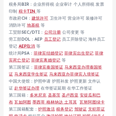
税务局BIR：企业所得税 企业审计 个人所得税 发票
印制
税卡TIN
等
市政府CH：
建筑许可
卫生许可 营业许可 装修许可
消防许可
地基税
等
工贸部SEC/DTI：
公司注册
公司变更 等
劳工部DOL：AEP
员工登记
员工开除登记 海外员工
登记
AEP取消
等
统计局PSA：
菲律宾结婚登记
菲律宾出生登记
菲律
宾死亡登记
菲律宾离婚登记
等
第三国签证：
菲律宾泰国签证
马来西亚办理泰国签
证
马来西亚学生签证
马来西亚办菲律宾入境签证
中国大使馆：护照申请 护照补发 护照更新 文件认
证
赴华签证办理
在华签证延期 在华工作签证
第三国籍：
多米尼克
圣基茨
圣卢西亚
安提瓜和巴
布
瓦如阿图
墨西哥
格林纳达
土耳其
瓦努阿图绿卡
第三国籍配套：
护照激活
税务登记
驾驶证
无犯罪证