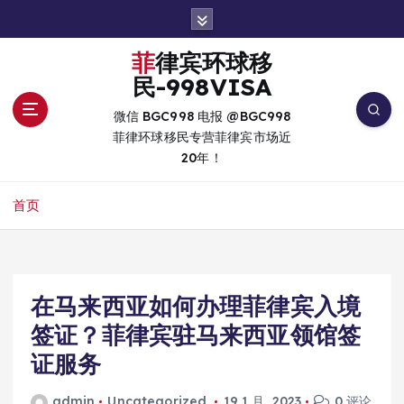
跳
转
到
菲律宾环球移
内
民-998VISA
容
微信 BGC998 电报 @BGC998
菲律环球移民专营菲律宾市场近
20年！
首页
在马来西亚如何办理菲律宾入境
签证？菲律宾驻马来西亚领馆签
证服务
admin
Uncategorized
19 1 月, 2023
0 评论