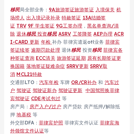
移民
局全部业务：
9A旅游签证旅游签证
入境保关
机
场捞人
出入境记录补录
特赦签证
13A结婚签
证
TRV
9F 学生签证
9G工签办理
，
黑名单查询/清
除
退休
移民
投资
移民
ASRV
工签降签
AEP办理
ACR
I-CARD 更新
年检
补办 菲律宾遣返otl业务
菲律宾
签证续签
逾期罚款处理
退休
移民
投资
移民
菲律宾各
种签证查询
ECC清关
旅游签证延期
原有长期签证更
换国籍
落地签证疑难杂症
SRRV更新
SRRV取
消
MCL21特赦
交通部LTO：
汽车年检
车牌
OR/CR补办
和
汽车过
户
驾驶证
驾驶证新办
驾驶证更新
中国驾照换菲律
宾驾驶证
CDE考试包过
等
房产局：
房产入户/过户
房产贷款 房产抵押/解除抵
押
地基税
等
外交部DFA：
菲律宾护照
菲律宾文件认证
菲律宾海
外领馆文件认证
等