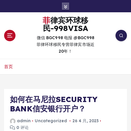
跳
转
到
菲律宾环球移
内
民-998VISA
容
微信 BGC998 电报 @BGC998
菲律环球移民专营菲律宾市场近
20年！
首页
如何在马尼拉SECURITY
BANK信安银行开户？
admin
Uncategorized
26 4 月, 2023
0 评论