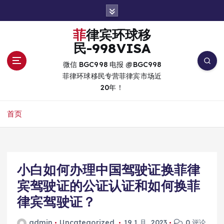
跳
转
到
菲律宾环球移
内
民-998VISA
容
微信 BGC998 电报 @BGC998
菲律环球移民专营菲律宾市场近
20年！
首页
小白如何办理中国驾驶证换菲律
宾驾驶证的公证认证和如何换菲
律宾驾驶证？
admin
Uncategorized
19 1 月, 2023
0 评论