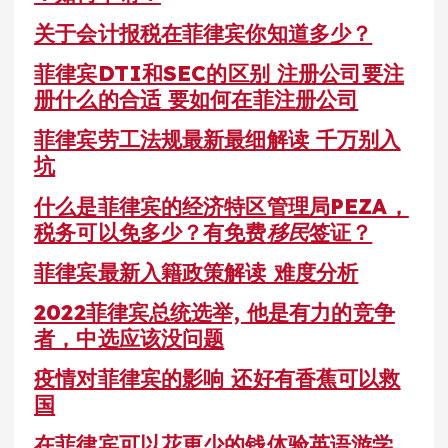
关于会计报税在菲律宾你知道多少？
菲律宾DTI和SEC的区别 注册公司要注
册什么的合适 要如何在菲注册公司
菲律宾劳工法规最新最细解读 千万别入
坑
什么是菲律宾的经济特区管理局PEZA，
税务可以免多少？有免费
移民
签证？
菲律宾最新入籍政策解读 难度分析
2022菲律宾总统选举, 他是有力的竞争
者，中选应该没问题
疫情对菲律宾的影响 还好有香蕉可以救
国
在菲律宾可以花更少的钱体验英语游学