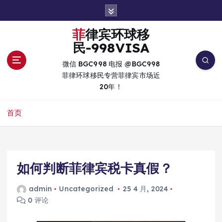
跳
转
到
菲律宾环球移
内
民-998VISA
容
微信 BGC998 电报 @BGC998
菲律环球移民专营菲律宾市场近
20年！
首页
如何判断菲律宾税卡真假？
admin
Uncategorized
25 4 月, 2024
0 评论