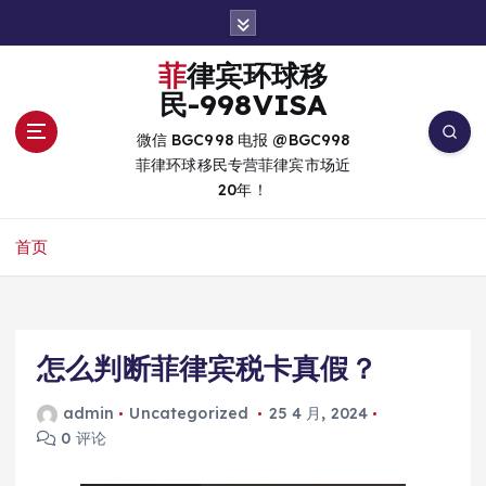
跳
转
到
菲律宾环球移
内
民-998VISA
容
微信 BGC998 电报 @BGC998
菲律环球移民专营菲律宾市场近
20年！
首页
怎么判断菲律宾税卡真假？
admin
Uncategorized
25 4 月, 2024
0 评论