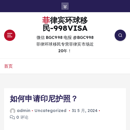
跳
转
到
菲律宾环球移
内
民-998VISA
容
微信 BGC998 电报 @BGC998
菲律环球移民专营菲律宾市场近
20年！
首页
如何申请印尼护照？
admin
Uncategorized
31 5 月, 2024
0 评论