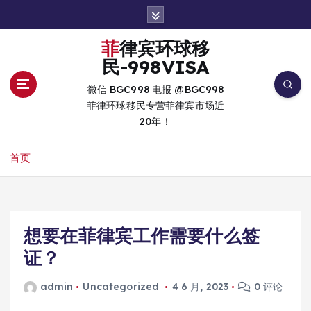
跳
转
到
菲律宾环球移
内
民-998VISA
容
微信 BGC998 电报 @BGC998
菲律环球移民专营菲律宾市场近
20年！
首页
想要在菲律宾工作需要什么签
证？
admin
Uncategorized
4 6 月, 2023
0 评论