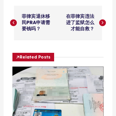
文
菲律宾退休移
在菲律宾违法
章
民PRA申请需
进了监狱怎么
要钱吗？
才能自救？
导
航
Related Posts