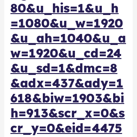
80&u_his=1&u_h
=1080&u_w=1920
&u_ah=1040&u_a
w=1920&u_cd=24
&u_sd=1&dmc=8
&adx=437&ady=1
618&biw=1903&bi
h=913&scr_x=0&s
cr_y=0&eid=4475