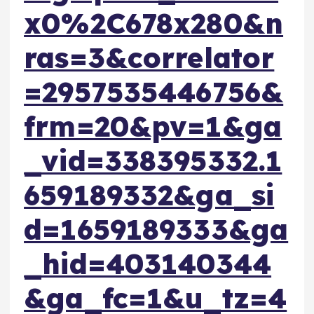
x0%2C678x280&n
ras=3&correlator
=2957535446756&
frm=20&pv=1&ga
_vid=338395332.1
659189332&ga_si
d=1659189333&ga
_hid=403140344
&ga_fc=1&u_tz=4