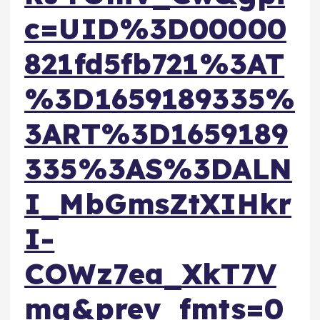
c=UID%3D00000
821fd5fb721%3AT
%3D1659189335%
3ART%3D1659189
335%3AS%3DALN
I_MbGmsZtXIHkr
I-
COWz7ea_XkT7V
mg&prev_fmts=0