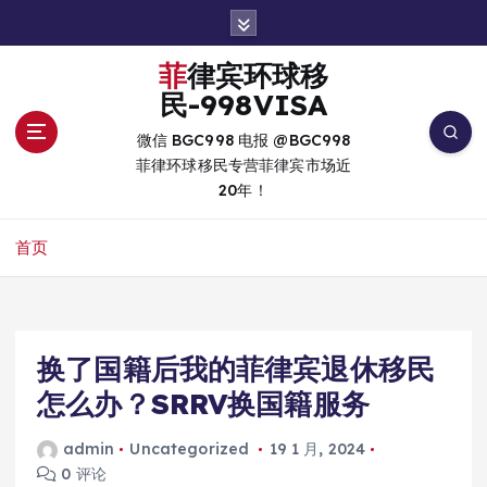
跳
转
到
菲律宾环球移
内
民-998VISA
容
微信 BGC998 电报 @BGC998
菲律环球移民专营菲律宾市场近
20年！
首页
换了国籍后我的菲律宾退休移民
怎么办？SRRV换国籍服务
admin
Uncategorized
19 1 月, 2024
0 评论