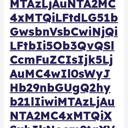
MTAzLjAuNTA2MC
4xMTQiLFtdLG51b
GwsbnVsbCwiNjQi
LFtbIi5Ob3QvQSl
CcmFuZCIsIjk5Lj
AuMC4wIl0sWyJ
Hb29nbGUgQ2hy
b21lIiwiMTAzLjAu
NTA2MC4xMTQiX