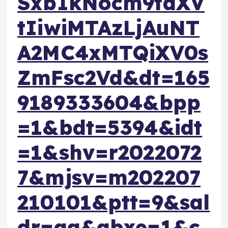
SxbIkNocm9taXV
tIiwiMTAzLjAuNT
A2MC4xMTQiXV0s
ZmFsc2Vd&dt=165
9189333604&bpp
=1&bdt=5394&idt
=1&shv=r2022072
7&mjsv=m202207
210101&ptt=9&sal
dr=aa&abxe=1&c