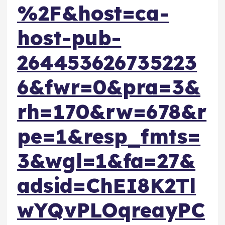
%2F&host=ca-
host-pub-
264453626735223
6&fwr=0&pra=3&
rh=170&rw=678&r
pe=1&resp_fmts=
3&wgl=1&fa=27&
adsid=ChEI8K2Tl
wYQvPLOqreayPC