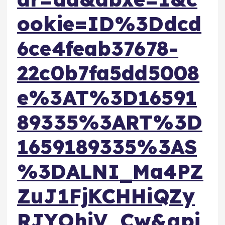
ookie=ID%3Ddcd
6ce4feab37678-
22c0b7fa5dd5008
e%3AT%3D16591
89335%3ART%3D
1659189335%3AS
%3DALNI_Ma4PZ
ZuJ1FjKCHHiQZy
RJYOhiV_Cw&gpi