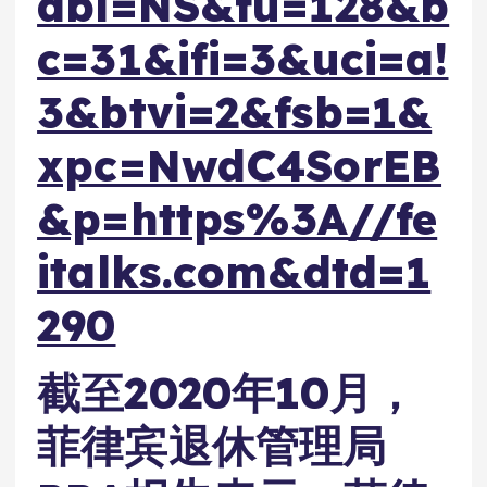
abl=NS&fu=128&b
c=31&ifi=3&uci=a!
3&btvi=2&fsb=1&
xpc=NwdC4SorEB
&p=https%3A//fe
italks.com&dtd=1
290
截至2020年10月，
菲律宾退休管理局