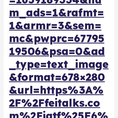
m_ads=1&rafmt=
1&armr=3&sem=
mc&pwprc=67795
19506&psa=0&ad
_type=text_image
&format=678×280
&url=https%3A%
2F%2Ffeitalks.co
m%2Fiatf%25E6%