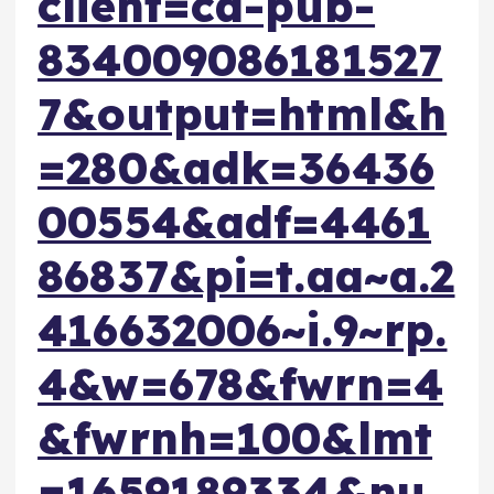
client=ca-pub-
834009086181527
7&output=html&h
=280&adk=36436
00554&adf=4461
86837&pi=t.aa~a.2
416632006~i.9~rp.
4&w=678&fwrn=4
&fwrnh=100&lmt
=1659189334&nu