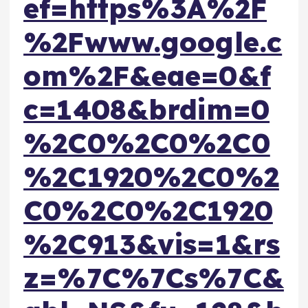
ef=https%3A%2F
%2Fwww.google.c
om%2F&eae=0&f
c=1408&brdim=0
%2C0%2C0%2C0
%2C1920%2C0%2
C0%2C0%2C1920
%2C913&vis=1&rs
z=%7C%7Cs%7C&