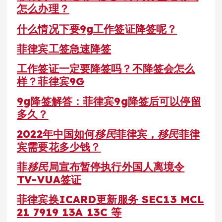
怎么办理？
什么情况下要9g工作签证降签呢？
菲律宾工签急速降签
工作签证一定要降签吗？不降签会怎么
样？菲律宾9G
9g降签解答：菲律宾9g降签后可以停留
多久？
2022年中国如何
移民
菲律宾，
移民
菲律
宾需要花多少钱？
菲
移民
局宣布暂停执行外国人离境令
TV-VUA签证
菲律宾换ICARD更新服务 SEC13 MCL
21 7919 13A 13C 等