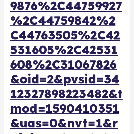
9876%2C44759927
%2C44759842%2
C44763505%2C42
531605%2C42531
608%2C31067826
&oid=2&pvsid=34
12327898223482&t
mod=1590410351
&uas=0&nvt=1&r