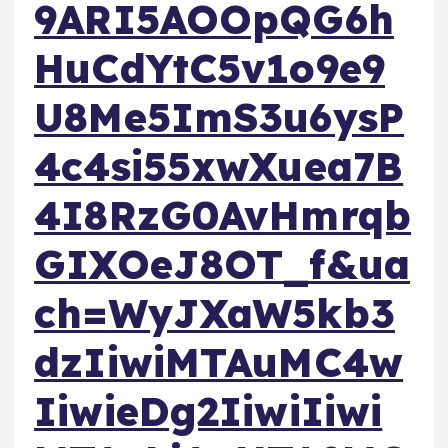
9ARI5AOOpQG6h
HuCdYtC5v1o9e9
U8Me5ImS3u6ysP
4c4si55xwXuea7B
4I8RzG0AvHmrqb
GIXOeJ8OT_f&ua
ch=WyJXaW5kb3
dzIiwiMTAuMC4w
IiwieDg2IiwiIiwi