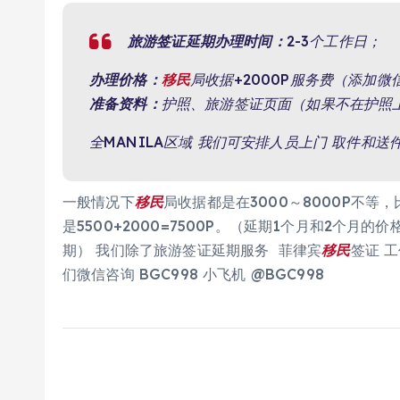
旅游签证延期办理时间：
2-3个工作日；
办理价格：
移民
局收据+2000P服务费（添加
准备资料：
护照、旅游签证页面（如果不在护照
全MANILA区域 我们可安排人员上门 取件和送
一般情况下
移民
局收据都是在3000～8000P不等
是5500+2000=7500P。（延期1个月和2个月
期） 我们除了旅游签证延期服务 菲律宾
移民
签证 
们微信咨询 BGC998 小飞机 @BGC998