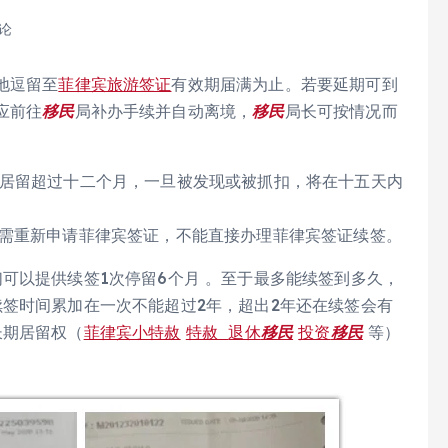
评论
地逗留至
菲律宾旅游签证
有效期届满为止。若要延期可到
应前往
移民
局补办手续并自动离境，
移民
局长可按情况而
居留超过十二个月，一旦被发现或被抓扣，将在十五天内
则需重新申请菲律宾签证，不能直接办理菲律宾签证续签。
可以提供续签1次停留6个月 。至于最多能续签到多久，
签时间累加在一次不能超过2年，超出2年还在续签会有
长期居留权（
菲律宾小特赦
特赦
退休
移民
投资
移民
等）