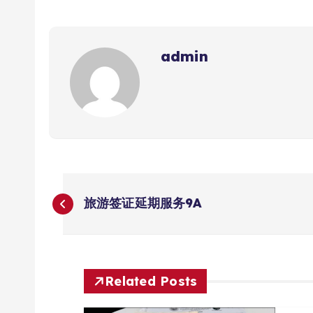
admin
文
旅游签证延期服务9A
章
导
Related Posts
航