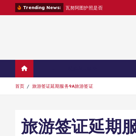
跳
Trending News:
瓦
努
阿
图
护
照
是
否
能
在
马
尼
拉
自
由
转
到
内
容
Home
联系华人移民
首页
旅游签证延期服务9A旅游签证
旅游签证延期服