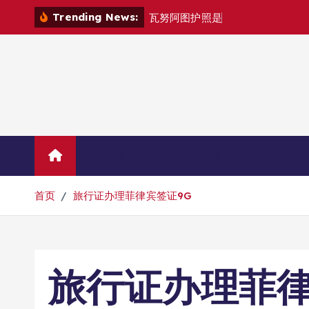
跳
Trending News:
瓦
努
阿
图
护
照
是
否
能
在
马
尼
拉
自
由
转
到
内
容
Home
联系华人移民
首页
旅行证办理菲律宾签证9G
旅行证办理菲律