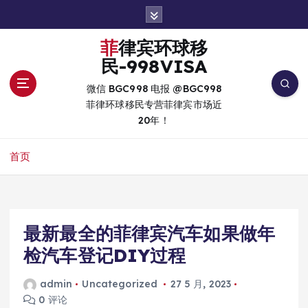
跳
转
到
菲律宾环球移
内
民-998VISA
容
微信 BGC998 电报 @BGC998
菲律环球移民专营菲律宾市场近
20年！
首页
最新最全的菲律宾汽车如果做年
检汽车登记DIY过程
admin
Uncategorized
27 5 月, 2023
0 评论