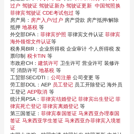
过户
驾驶证
驾驶证新办
驾驶证更新
中国驾照换
菲律宾驾驶证
CDE考试包过
等
房产局：
房产入户/过户
房产贷款 房产抵押/解除
抵押
地基税
等
外交部DFA：
菲律宾护照
菲律宾文件认证
菲律宾
海外领馆文件认证
等
税务局BIR：企业所得税 企业审计 个人所得税 发
票印制
税卡TIN
等
市政府CH：
建筑许可
卫生许可 营业许可 装修许
可 消防许可
地基税
等
工贸部SEC/DTI：
公司注册
公司变更 等
劳工部DOL：AEP
员工登记
员工开除登记 海外员
工登记
AEP取消
等
统计局PSA：
菲律宾结婚登记
菲律宾出生登记
菲
律宾死亡登记
菲律宾离婚登记
等
第三国签证：
菲律宾泰国签证
马来西亚办理泰国
签证
马来西亚学生签证
马来西亚办菲律宾入境签
证