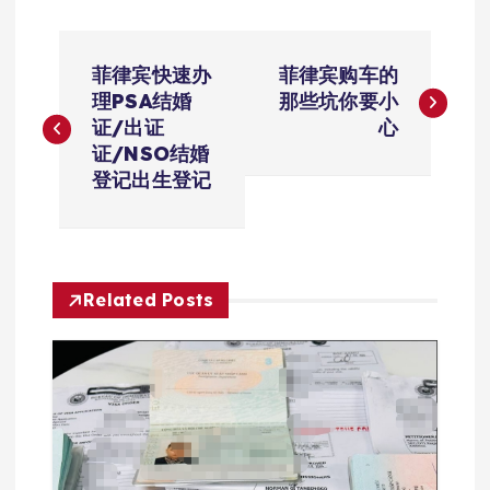
文
菲律宾快速办
菲律宾购车的
章
理PSA结婚
那些坑你要小
证/出证
心
导
证/NSO结婚
登记出生登记
航
Related Posts