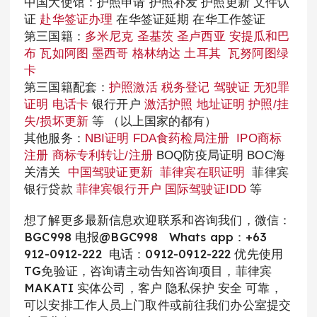
中国大使馆：护照申请 护照补发 护照更新 文件认
证
赴华签证办理
在华签证延期 在华工作签证
第三国籍：
多米尼克
圣基茨
圣卢西亚
安提瓜和巴
布
瓦如阿图
墨西哥
格林纳达
土耳其
瓦努阿图绿
卡
第三国籍配套：
护照激活
税务登记
驾驶证
无犯罪
证明
电话卡
银行开户
激活护照
地址证明
护照/挂
失/损坏更新
等 （以上国家的都有）
其他服务：
NBI证明
FDA食药检局注册
IPO商标
注册
商标专利转让/注册
BOQ防疫局证明 BOC海
关清关
中国驾驶证更新
菲律宾在职证明
菲律宾
银行贷款
菲律宾银行开户
国际驾驶证IDD
等
想了解更多最新信息欢迎联系和咨询我们，微信：
BGC998 电报@BGC998 Whats app：+63
912-0912-222 电话：0912-0912-222 优先使用
TG免验证，咨询请主动告知咨询项目，菲律宾
MAKATI 实体公司，客户 隐私保护 安全 可靠，
可以安排工作人员上门取件或前往我们办公室提交