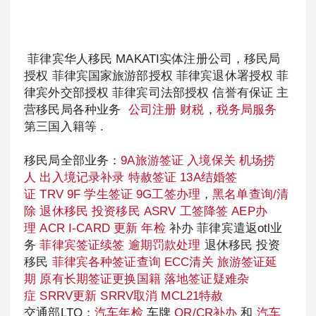
菲律宾华人移民 MAKATI实体注册公司，移民局
授权 菲律宾国家旅游部授权 菲律宾退休署授权 菲
律宾外交部授权 菲律宾司法部授权 信誉有保证 主
营移民局各种业务
公司注册
财税
，
税务局服务
第三国入籍等 .
移民局全部业务：
9A旅游签证
入境保关
机场捞
人
出入境记录补录
特赦签证
13A结婚签
证
TRV
9F 学生签证
9G工签办理
，
黑名单查询/清
除
退休移民
投资移民
ASRV
工签降签
AEP办
理
ACR I-CARD 更新
年检
补办 菲律宾遣返otl业
务
菲律宾签证续签
逾期罚款处理
退休移民 投资
移民
菲律宾各种签证查询
ECC清关
旅游签证延
期
原有长期签证更换国籍
落地签证疑难杂
症
SRRV更新
SRRV取消
MCL21特赦
交通部LTO：
汽车年检
车牌
OR/CR补办
和
汽车