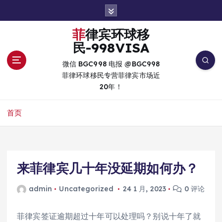
跳
转
到
菲律宾环球移
内
民-998VISA
容
微信 BGC998 电报 @BGC998
菲律环球移民专营菲律宾市场近
20年！
首页
来菲律宾几十年没延期如何办？
admin
Uncategorized
24 1 月, 2023
0 评论
菲律宾签证逾期超过十年可以处理吗？别说十年了就