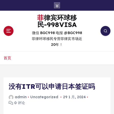
跳
转
到
菲律宾环球移
内
民-998VISA
容
微信 BGC998 电报 @BGC998
菲律环球移民专营菲律宾市场近
20年！
首页
没有ITR可以申请日本签证吗
admin
Uncategorized
29 1 月, 2024
0 评论