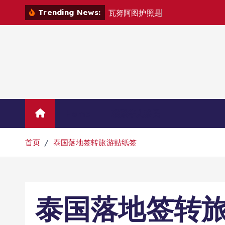
跳
Trending News:
瓦
努
阿
图
护
照
是
否
能
在
马
尼
拉
自
由
转
到
内
容
Home
联系华人移民
首页
泰国落地签转旅游贴纸签
泰国落地签转