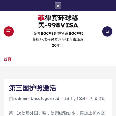
跳
转
到
菲律宾环球移
内
民-998VISA
容
微信 BGC998 电报 @BGC998
菲律环球移民专营菲律宾市场近
20年！
首页
第三国护照激活
admin
Uncategorized
1 6 月, 2024
0 评论
第一次使用外国护照，使用经验缺少，再加上护照空