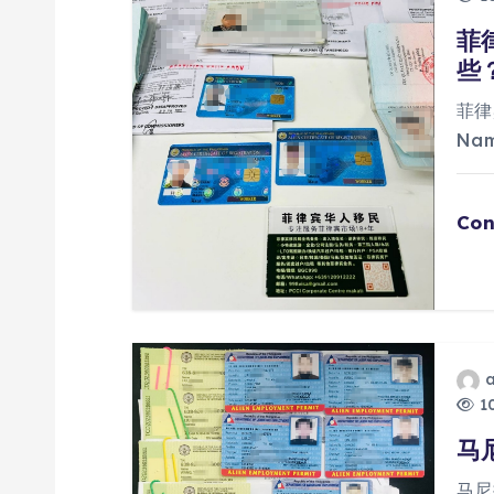
菲
些
菲律
Na
Con
10
马
马尼