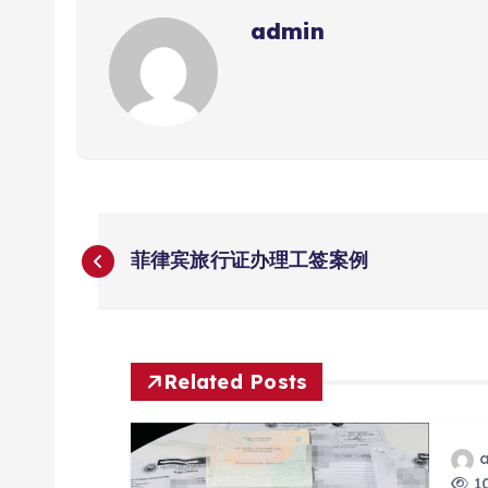
admin
文
菲律宾旅行证办理工签案例
章
导
Related Posts
航
10