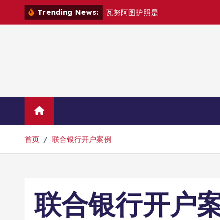
跳
Trending News:
瓦
努
阿
图
护
照
是
否
能
在
马
尼
拉
转
到
内
容
Home
联系华人移民
首页
联合银行开户案例
联合银行开户