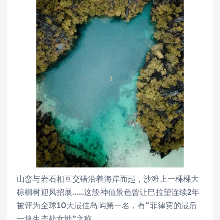
山峦与岩石相互交错沿着海岸而起，沙滩上一棵棵大
棕榈树迎风招展……这般神仙景色曾让巴拉望连续2年
被评为全球10大最佳岛屿第一名，有“菲律宾的最后
一块生态处女地”之称。