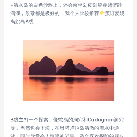
+清水岛的白色沙滩上，还会乘坐划皮划艇穿越僻静
泻湖，景致都是极好的，我个人比较推荐
预订爱妮
岛跳岛A线
B线主打一个探索，像蛇岛的洞穴和Cudugnon洞穴
等，当然也会下海，在恩塔卢拉岛清澈的海水中游
泳，同时欣赏令人惊叹的岩层！适合喜欢探险的朋友