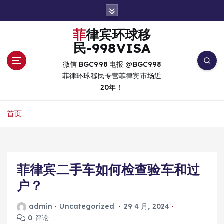
跳
转
到
菲律宾环球移
内
民-998VISA
容
微信 BGC998 电报 @BGC998
菲律环球移民专营菲律宾市场近
20年！
首页
菲律宾二手车如何检查验车和过
户？
admin
Uncategorized
29 4 月, 2024
0 评论