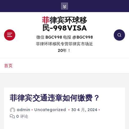
跳
转
到
菲律宾环球移
内
民-998VISA
容
微信 BGC998 电报 @BGC998
菲律环球移民专营菲律宾市场近
20年！
首页
菲律宾交通违章如何缴费？
admin
Uncategorized
30 4 月, 2024
0 评论