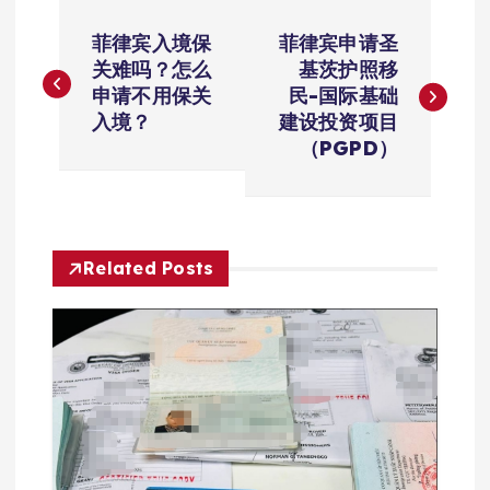
文
菲律宾入境保
菲律宾申请圣
章
关难吗？怎么
基茨护照移
申请不用保关
民-国际基础
导
入境？
建设投资项目
（PGPD）
航
Related Posts