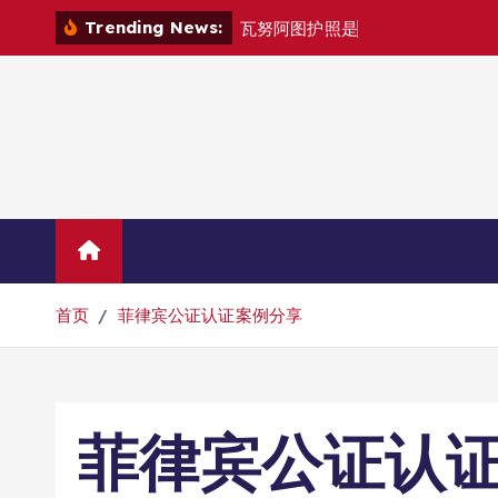
跳
Trending News:
瓦
努
阿
图
护
照
是
否
能
在
马
尼
拉
自
转
到
内
容
Home
联系华人移民
首页
菲律宾公证认证案例分享
菲律宾公证认