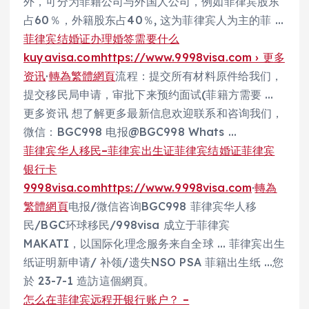
外，可分为菲籍公司与外国人公司，例如菲律宾股东
占60％，外籍股东占40％, 这为菲律宾人为主的菲 …
菲律宾结婚证办理婚签需要什么
kuyavisa.com
https://www.9998visa.com › 更多
资讯
·
轉為繁體網頁
流程：提交所有材料原件给我们，
提交移民局申请，审批下来预约面试(菲籍方需要 …
更多资讯 想了解更多最新信息欢迎联系和咨询我们，
微信：BGC998 电报@BGC998 Whats …
菲律宾华人移民–菲律宾出生证菲律宾结婚证菲律宾
银行卡
9998visa.com
https://www.9998visa.com
·
轉為
繁體網頁
电报/微信咨询BGC998 菲律宾华人移
民/BGC环球移民/998visa 成立于菲律宾
MAKATI，以国际化理念服务来自全球 … 菲律宾出生
纸证明新申请/ 补领/遗失NSO PSA 菲籍出生纸 …您
於 23-7-1 造訪這個網頁。
怎么在菲律宾远程开银行账户？ –