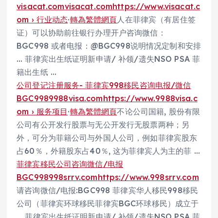
visacat.com
visacat.com
https://www.visacat.c
om › 行业动态
·
轉為繁體網頁
人在菲律宾（有居住签
证）可以协助前往银行办理开户咨询微信：
BGC998 或者电报：@BGC998说明情况定制和安排
… 菲律宾出生纸证明新申请/ 补领/遗失NSO PSA 菲
籍出生纸 …
公司登记注册服务- 菲律宾998移民咨询电报/微信
BGC998
9988visa.com
https://www.9988visa.c
om › 服务项目
·
轉為繁體網頁
不论公司国籍, 股份有限
公司有公开发行股票与无公开发行无股票两种；另
外，可分为菲籍公司与外国人公司，例如菲律宾股东
占60％，外籍股东占40％, 这为菲律宾人为主的菲 …
菲律宾移民公司咨询微信/电报
BGC998
998srrv.com
https://www.998srrv.com
请咨询微信/电报:BGC998 菲律宾华人移民998移民
公司（菲律宾环球移民菲律宾BGC环球移民）成立于
… 菲律宾出生纸证明新申请/ 补领/遗失NSO PSA 菲