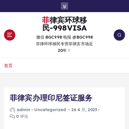
跳
转
到
菲律宾环球移
内
民-998VISA
容
微信 BGC998 电报 @BGC998
菲律环球移民专营菲律宾市场近
20年！
首页
菲律宾办理印尼签证服务
admin
Uncategorized
26 4 月, 2023
0 评论