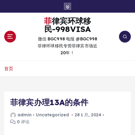
跳
转
到
菲律宾环球移
内
民-998VISA
容
微信 BGC998 电报 @BGC998
菲律环球移民专营菲律宾市场近
20年！
首页
菲律宾办理13A的条件
admin
Uncategorized
28 1 月, 2024
0 评论