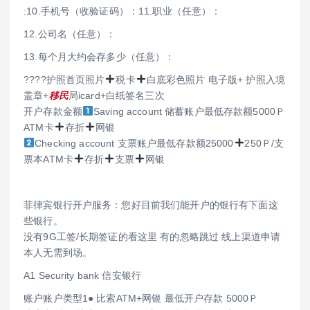
:10.手机号（收验证码）：11.职业（任意）：
12.公司名（任意）：
13.每个月大约会存多少（任意）：
????护照首页照片
税卡
白底彩色照片 电子版+ 护照入境
盖章+
移民
局icard+白纸签名三次
开户存款金额
Saving account 储蓄账户最低存款额5000Ｐ
ATM卡
存折
网银
Checking account 支票账户最低存款额25000
250Ｐ/支
票本ATM卡
存折
支票
网银
菲律宾银行开户服务：您好目前我们能开户的银行有下面这
些银行。
没有9G工签/长期签证的看这里 有的忽略跳过 线上渠道申请
本人无需到场。
A1 Security bank 信安银行
账户账户类型1● 比索ATM+网银 最低开户存款 5000Ｐ