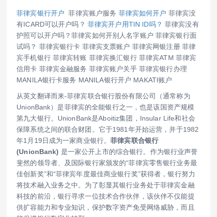
菲律宾银行开户
菲律宾账户服务
菲律宾如何开户
菲律宾没
有ICARD可以开户吗？
菲律宾开户用TIN ID吗？
菲律宾没有
护照可以开户吗？菲律宾如何开别人名字账户 菲律宾银行面
试吗？ 菲律宾银行卡 菲律宾支票账户 菲律宾网银注册 菲律
宾手机银行 菲律宾转账 菲律宾换汇银行 菲律宾ATM 菲律宾
信用卡 菲律宾金融服务 菲律宾账户关乎 菲律宾银行办理
MANILA银行卡服务 MANILA银行开户 MAKATI账户
从英文翻译而来-菲律宾联合银行股份有限公司（通常称为
UnionBank）是菲律宾的全能银行之一，也是该国资产规模
第九大银行。UnionBank是Aboitiz集团，Insular Life和社会
保障系统之间的联合财团。它于1981年开始运营，并于1982
年1月19日成为一家商业银行。
菲律宾联合银行
(UnionBank)
是一家公开上市的综合银行。作为银行业声誉
斐然的领导者、及国际银行家颁发的“菲律宾零售银行业务最
佳创新奖”和“菲律宾年度最佳商业银行奖”获得者，银行努力
将技术融入业务之中。为了彰显其银行业务处于菲律宾金融
科技的前沿，银行寻求一位技术合作伙伴，该伙伴不仅能提
供扩容能力和专业知识，保护数字资产免受网络威胁，而且