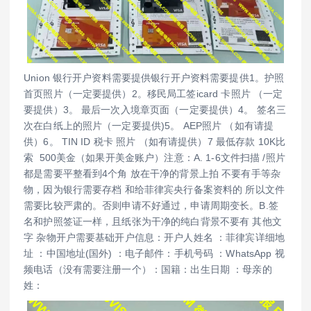
Union 银行开户资料需要提供银行开户资料需要提供1。护照
首页照片（一定要提供）2。移民局工签icard 卡照片 （一定
要提供）3。 最后一次入境章页面（一定要提供）4。 签名三
次在白纸上的照片（一定要提供)5。 AEP照片 （如有请提
供）6。 TIN ID 税卡 照片 （如有请提供）7 最低存款 10K比
索 500美金（如果开美金账户）注意：A. 1-6文件扫描 /照片
都是需要平整看到4个角 放在干净的背景上拍 不要有手等杂
物，因为银行需要存档 和给菲律宾央行备案资料的 所以文件
需要比较严肃的。否则申请不好通过，申请周期变长。B.签
名和护照签证一样，且纸张为干净的纯白背景不要有 其他文
字 杂物开户需要基础开户信息：开户人姓名 ：菲律宾详细地
址 ：中国地址(国外) ：电子邮件：手机号码 ：WhatsApp 视
频电话（没有需要注册一个）：国籍：出生日期 ：母亲的
姓：