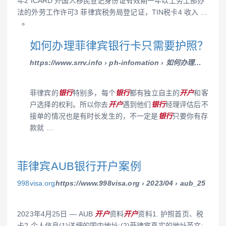
年2 ICARD 外国人移民登记身份证有效期一年以上劳工部办
法的外劳工作许可3 菲律宾税务局登记证，TIN税卡4 收入 …
如何办理菲律宾银行卡只需要护照？
https://www.srrv.info › ph-infomation › 如何办理…
菲律宾的
银行
特别多，每个
银行
都有独立自主的
开户
和客
户选择的权利。所以你去
开户
遇到他们
银行
经理评估后不
接单的情况也是有时长发生的，不一定是
银行
只要你有存
款就 …
菲律宾AUB银行开户案例
998visa.org
https://www.998visa.org › 2023/04 › aub_25
2023年4月25日 — AUB
开户
资料
开户
资料1. 护照首页、税
卡2.个人信息(1)详细的国内地址:(2)菲律宾真实的地址英文: