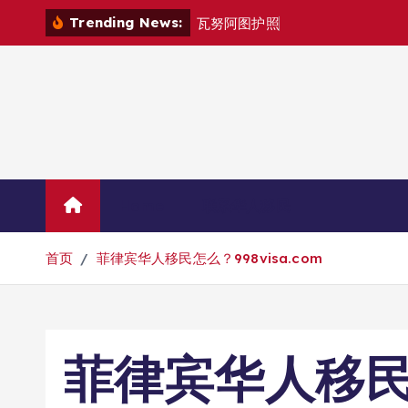
跳
Trending News:
瓦
努
阿
图
护
照
是
否
能
在
马
尼
转
到
内
容
Home
联系华人移民
首页
菲律宾华人移民怎么？998visa.com
菲律宾华人移