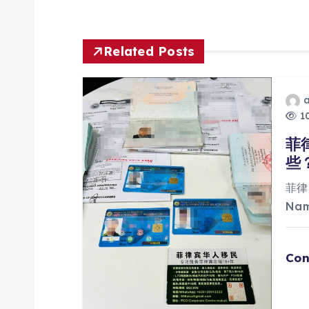
导
航
Related Posts
10
菲
些
菲律
Na
Con