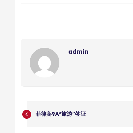
admin
文
菲律宾9A“旅游”签证
章