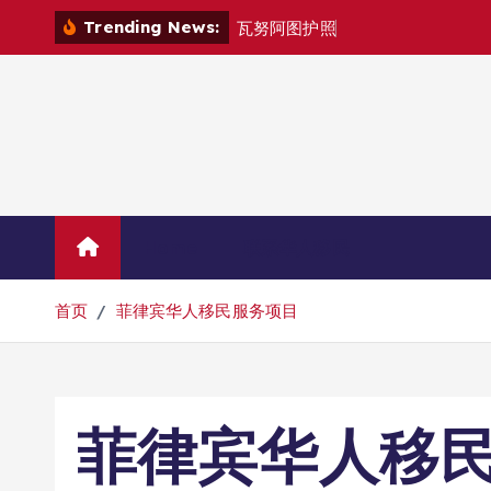
跳
Trending News:
瓦
努
阿
图
护
照
是
否
能
在
马
尼
转
到
内
容
Home
联系华人移民
首页
菲律宾华人移民服务项目
菲律宾华人移