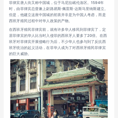
菲律宾唐人街又称中国城，位于马尼拉岷伦洛区。1594年
时，由菲律宾总督兼上尉路易斯·佩雷斯·达斯马里纳斯建立。
但是，他建立这座中国城的初衷并非是为中国人考虑，而是
西班牙殖民过程中对华人政策的产物。
在西班牙殖民菲律宾前，就有许多华人移民到菲律宾了，定
居菲律宾的华人比当时入侵菲的西班牙人要多了20倍。在西
班牙对菲律宾开展侵略行为后，不少华人也参与到了反抗西
班牙统治的起义活动，在菲华人成为了对西班牙殖民菲律宾
的巨大威胁。