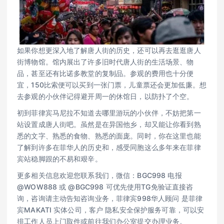
如果你想更深入地了解唐人街的历史，还可以再去逛逛唐人
街博物馆。馆内展出了许多旧时代唐人街的生活场景、物
品，甚至还有比诺多教堂的复制品。参观的费用也十分便
宜，150比索便可以买到一张门票，儿童票还会更加低廉。想
去参观的小伙伴记得避开周一的休馆日，以防扑了个空。
初到菲律宾马尼拉不知道去哪里游玩的小伙伴，不妨把第一
站设置成唐人街吧。虽然是在异国他乡，却又能让你看到熟
悉的文字、熟悉的食物、熟悉的面庞。同时，你在这里也能
了解到许多在菲华人的历史和，感受同胞这么多年来在菲律
宾站稳脚跟的不易和艰辛。
更多相关信息欢迎您联系我们，微信：BGC998​ 电报
@WOW888 或 @BGC998 可优先使用TG免验证直接咨
询，咨询请主动告知咨​询业务，菲律宾998华人顾问 是菲律
宾MAKATI 实体公司，客户 隐私安全保护服务可靠，可以安
排工作人员上门取件或前往我们办公室提交办理业务。