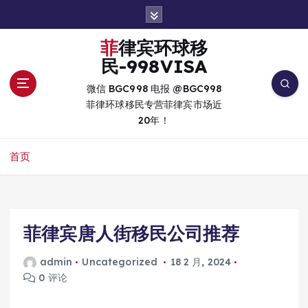
跳
转
到
菲律宾环球移
内
民-998VISA
容
微信 BGC998 电报 @BGC998
菲律环球移民专营菲律宾市场近
20年！
首页
菲律宾唐人街移民公司推荐
admin
Uncategorized
18 2 月, 2024
0 评论