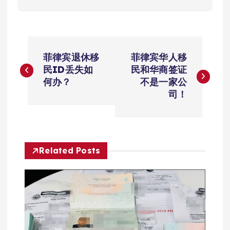
文
菲律宾退休移
菲律宾华人移
章
民ID丢失如
民和华商签证
何办？
不是一家公
导
司！
航
Related Posts