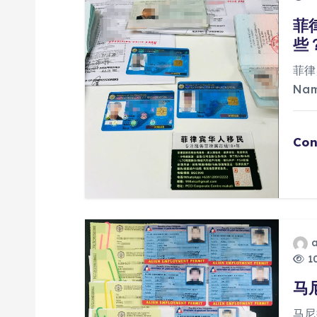
菲
些
菲律
Na
Con
10
马
马尼