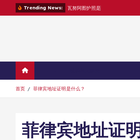
跳
Trending News:
瓦
努
阿
图
护
照
是
否
能
在
马
尼
拉
自
由
转
到
内
容
Home
联系华人移民
首页
菲律宾地址证明是什么？
菲律宾地址证