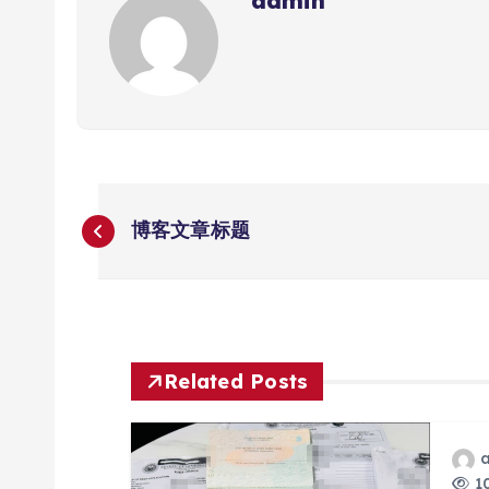
admin
文
博客文章标题
章
导
航
Related Posts
10