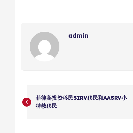
admin
文
菲律宾投资移民SIRV移民和AASRV小
章
特赦移民
导