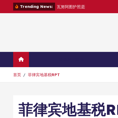
跳
Trending News:
瓦
努
阿
图
护
照
是
否
能
在
马
尼
拉
自
由
转
到
内
容
Home
联系华人移民
首页
菲律宾地基税RPT
菲律宾地基税R