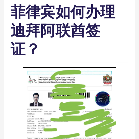
菲律宾如何办理
迪拜阿联酋签
证？