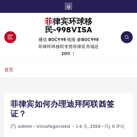
跳
转
到
菲律宾环球移
内
民-998VISA
容
微信 BGC998 电报 @BGC998
菲律环球移民专营菲律宾市场近
20年！
首页
菲律宾如何办理迪拜阿联酋签
证？
admin
Uncategorized
1 6 月, 2024
0 评论