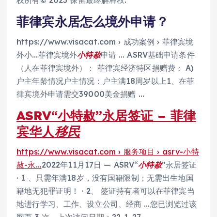
菲律宾永居怎么境外申请？
https://www.visacat.com › 成功案例 › 菲律宾境
外小…菲律宾境外
小特赦
申请 … ASRV基础申请条件
（人在菲律宾境外）： 菲律宾经济特区捐赠费： A)
户主年龄情况户主情况：户主满18周岁以上1、在菲
律宾境外申请需交39000美金捐赠 …
ASRV“小特赦”永居签证 – 菲律
宾华人
移民
https://www.visacat.com › 服务项目 › asrv-小特
赦-永…
2022年11月17日 — ASRV“
小特赦
”永居签证
· 1 、只需年满18岁，没有国籍限制；无需出生地国
籍地无犯罪证明！ · 2、 签证持有者可以在菲律宾当
地进行学习、工作、设立公司、经商 …您已浏览过该