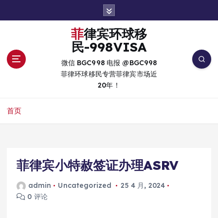
跳
转
到
菲律宾环球移
内
民-998VISA
容
微信 BGC998 电报 @BGC998
菲律环球移民专营菲律宾市场近
20年！
首页
菲律宾小特赦签证办理ASRV
admin
Uncategorized
25 4 月, 2024
0 评论