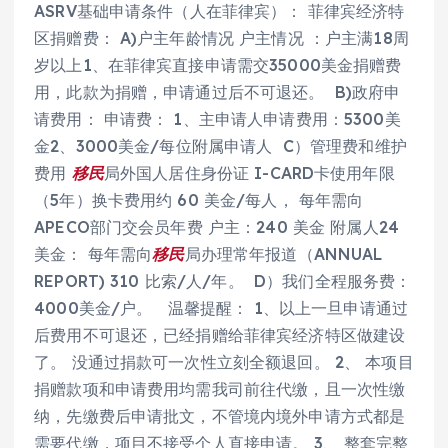
ASRV基础申请条件（人在菲律宾）： 菲律宾经济特
区捐赠费： A)户主年龄情况 户主情况 ：户主满18周
岁以上1、在菲律宾直接申请需交35000美金捐赠费
用，此款为捐赠，申请通过后不可退还。 B)政府申
请费用： 申请费： 1、主申请人申请费用：5300美
金2、3000美金/每位附属申请人 C）管理费和维护
费用
移民
局外国人居住身份证 I-CARD卡使用年限
（5年）换卡费用约 60 美金/每人， 每年需向
APECO部门交会员年费 户主：240 美金 附属人24
美金： 每年需向
移民
局办理常年报道（ANNUAL
REPORT) 310 比索/人/年。 D）我们全程服务费：
4000美金/户。 温馨提醒： 1、以上一旦申请通过
后费用不可退还，已经捐赠给菲律宾经济特区做建设
了。 没通过捐款可一次性立刻全额退回。 2、 本项目
捐赠款项和申请费用均需我司前往代缴，且一次性缴
纳，先缴费后申请批文，不管境内境外申请方式都是
需要代缴，项目不接受个人直接申请。 3、 整套完整