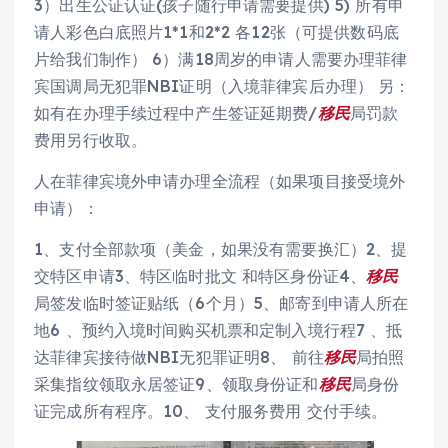
3）出生公证认证(孩子随行申请需要提供) 5) 所有申
请人彩色白底照片1*1和2*2 各12张（可提供数码底
片给我们制作） 6）满18周岁的申请人需要办理菲律
宾国调局无犯罪NBI证明（入境菲律宾后办理） 另：
如有在办理手续过程中产生签证延期费/
移民
局罚款
费用另行收取。
人在菲律宾境外申请办理全流程（如果项目接受境外
申请）：
1、支付全部款项（美金，如果没有需要换汇）2、提
交特区申请3、特区临时批文 和特区身份证4、
移民
局签发临时签证贴纸（6个月）5、邮寄到申请人所在
地6 、预约入境时间购买机票和定制入境行程7 、抵
达菲律宾接待做NBI无犯罪证明8、 前往
移民
局拍照
采集指纹领取永居签证9、领取身份证和
移民
局身份
证完成所有程序。10、 支付服务费用 交付手续。