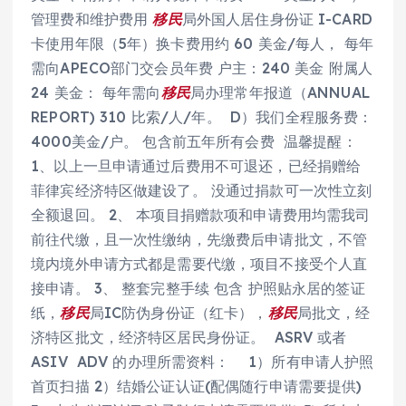
管理费和维护费用
移民
局外国人居住身份证 I-CARD
卡使用年限（5年）换卡费用约 60 美金/每人， 每年
需向APECO部门交会员年费 户主：240 美金 附属人
24 美金： 每年需向
移民
局办理常年报道（ANNUAL
REPORT) 310 比索/人/年。 D）我们全程服务费：
4000美金/户。 包含前五年所有会费 温馨提醒：
1、以上一旦申请通过后费用不可退还，已经捐赠给
菲律宾经济特区做建设了。 没通过捐款可一次性立刻
全额退回。 2、 本项目捐赠款项和申请费用均需我司
前往代缴，且一次性缴纳，先缴费后申请批文，不管
境内境外申请方式都是需要代缴，项目不接受个人直
接申请。 3、 整套完整手续 包含 护照贴永居的签证
纸，
移民
局IC防伪身份证（红卡），
移民
局批文，经
济特区批文，经济特区居民身份证。 ASRV 或者
ASIV ADV 的办理所需资料： 1）所有申请人护照
首页扫描 2）结婚公证认证(配偶随行申请需要提供)