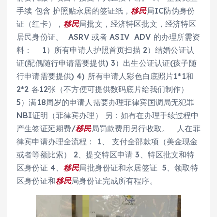
手续 包含 护照贴永居的签证纸，
移民
局IC防伪身份
证（红卡），
移民
局批文，经济特区批文，经济特区
居民身份证。 ASRV 或者 ASIV ADV 的办理所需资
料： 1）所有申请人护照首页扫描 2）结婚公证认
证(配偶随行申请需要提供) 3）出生公证认证(孩子随
行申请需要提供) 4) 所有申请人彩色白底照片1*1和
2*2 各12张（不方便可提供数码底片给我们制作）
5）满18周岁的申请人需要办理菲律宾国调局无犯罪
NBI证明（菲律宾办理） 另：如有在办理手续过程中
产生签证延期费/
移民
局罚款费用另行收取。 人在菲
律宾申请办理全流程： 1、 支付全部款项（美金现金
或者等额比索） 2、提交特区申请 3、特区批文和特
区身份证 4、
移民
局批身份证和永居签证 5、领取特
区身份证和
移民
局身份证完成所有程序。