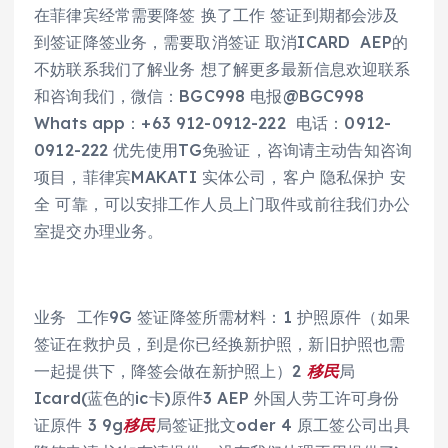
在菲律宾经常需要降签 换了工作 签证到期都会涉及
到签证降签业务，需要取消签证 取消ICARD AEP的
不妨联系我们了解业务 想了解更多最新信息欢迎联系
和咨询我们，微信：BGC998 电报@BGC998
Whats app：+63 912-0912-222 电话：0912-
0912-222 优先使用TG免验证，咨询请主动告知咨询
项目，菲律宾MAKATI 实体公司，客户 隐私保护 安
全 可靠，可以安排工作人员上门取件或前往我们办公
室提交办理业务。
业务 工作9G 签证降签所需材料：1 护照原件（如果
签证在救护员，到是你已经换新护照，新旧护照也需
一起提供下，降签会做在新护照上）2
移民
局
Icard(蓝色的ic卡)原件3 AEP 外国人劳工许可身份
证原件 3 9g
移民
局签证批文oder 4 原工签公司出具