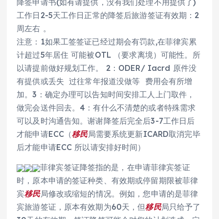
降签申请书(如有请提供，没有我们处理不用提供了)
工作日2-5天工作日正常的降签后旅游签证有效期：2
周左右 。
注意：1如果工签签证已经过期会有罚款,在菲律宾累
计超过5年居住 可能被OTL （要求离境）可能性。所
以请提前做好规划工作。 2：ODER/ Iacrd 原件没
有提供或丢失 过往常年报道没做等 费用会有所增
加。3：确定办理可以告知时间安排工人上门取件，
做完会送件回去。4：有什么不清楚的或者特殊需求
可以及时沟通告知。谢谢降签后完全后3-7工作日后
才能申请ECC（
移民
局需要系统更新ICARD取消完毕
后才能申请ECC 所以请安排好时间）
菲律宾签证降签指的是，在申请菲律宾签证
时，原本申请的签证种类、有效期或停留期限被菲律
宾
移民
局修改或缩短的情况。例如，您申请的是菲律
宾旅游签证，原本有效期为60天，但
移民
局只给予了