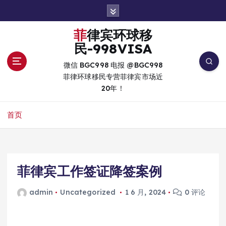
跳
转
到
菲律宾环球移
内
民-998VISA
容
微信 BGC998 电报 @BGC998
菲律环球移民专营菲律宾市场近
20年！
首页
菲律宾工作签证降签案例
admin
Uncategorized
1 6 月, 2024
0 评论