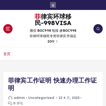
跳
转
到
菲律宾环球移
内
民-998VISA
容
微信 BGC998 电报 @BGC998
菲律环球移民专营菲律宾市场近
20年！
首页
菲律宾工作证明 快速办理工作证
明
admin
Uncategorized
22 4 月, 2023
0 评论