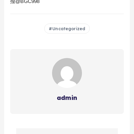
报@BGC998
Uncategorized
admin