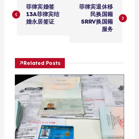
文
菲律宾婚签
菲律宾退休移
章
13A菲律宾结
民换国籍
婚永居签证
SRRV换国籍
导
服务
航
Related Posts