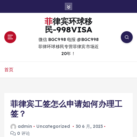
跳
转
到
菲律宾环球移
内
民-998VISA
容
微信 BGC998 电报 @BGC998
菲律环球移民专营菲律宾市场近
20年！
首页
菲律宾工签怎么申请如何办理工
签？
admin
Uncategorized
30 6 月, 2023
0 评论