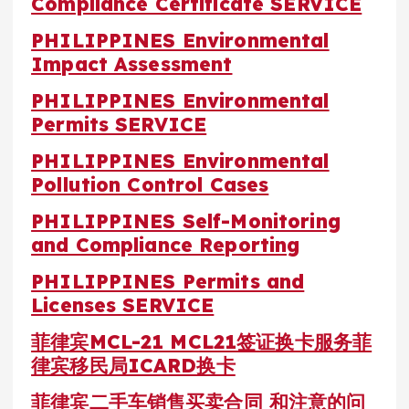
Compliance Certificate SERVICE
PHILIPPINES Environmental
Impact Assessment
PHILIPPINES Environmental
Permits SERVICE
PHILIPPINES Environmental
Pollution Control Cases
PHILIPPINES Self-Monitoring
and Compliance Reporting
PHILIPPINES Permits and
Licenses SERVICE
菲律宾MCL-21 MCL21签证换卡服务菲
律宾移民局ICARD换卡
菲律宾二手车销售买卖合同 和注意的问