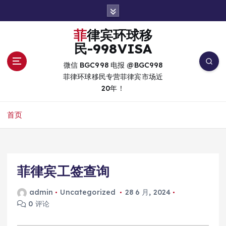
跳
转
到
菲律宾环球移
内
民-998VISA
容
微信 BGC998 电报 @BGC998
菲律环球移民专营菲律宾市场近
20年！
首页
菲律宾工签查询
admin
Uncategorized
28 6 月, 2024
0 评论