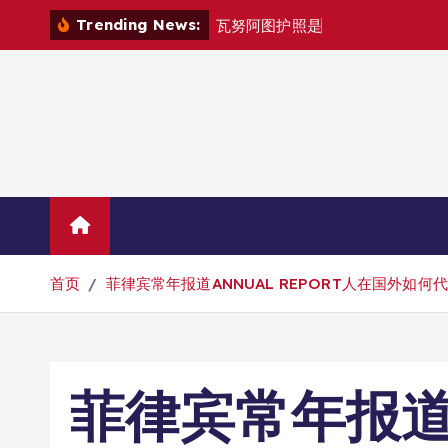
跳
Trending News:
瓦
努
阿
图
护
照
是
否
能
在
马
尼
拉
自
由
转
到
内
容
Home
联系华人移民
首页
菲律宾常年报道ANNUAL REPORT人在国外如何
菲律宾常年报道