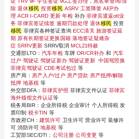
证
TRV
9F 学生签证
9G工签办理
，
黑名单查询/清
除
退休
移民
投资
移民
ASRV
工签降签
AEP办
理
ACR I-CARD 更新
年检
补办
菲律宾遣返otl业
务
菲律宾签证续签
逾期罚款处理
退休
移民
投资
移民
菲律宾各种签证查询
ECC清关
旅游签证延
期
原有长期签证更换国籍
落地签证疑难杂
症
SRRV更新
SRRV取消
MCL21特赦
交通部LTO：
汽车年检
车牌
OR/CR补办
和
汽车
过户
驾驶证
驾驶证新办
驾驶证更新
中国驾照换
菲律宾驾驶证
CDE考试包过
等
房产局：
房产入户/过户
房产贷款
房产抵押/解除
抵押
地基税
等
外交部DFA：
菲律宾护照
菲律宾文件认证
菲律宾
海外领馆文件认证
等
税务局BIR：企业所得税 企业审计 个人所得税 发
票印制
税卡TIN
等
市政府CH：
建筑许可
卫生许可 营业许可 装修许
可 消防许可
地基税
等
工贸部SEC/DTI：
公司注册
公司变更
等