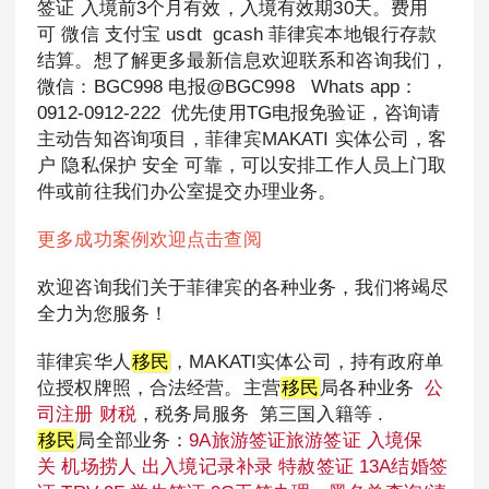
签证 入境前3个月有效，入境有效期30天。费用
可 微信 支付宝 usdt gcash 菲律宾本地银行存款
结算。想了解更多最新信息欢迎联系和咨询我们，
微信：BGC998 电报@BGC998 Whats app：
0912-0912-222 优先使用TG电报免验证，咨询请
主动告知咨询项目，菲律宾MAKATI 实体公司，客
户 隐私保护 安全 可靠，可以安排工作人员上门取
件或前往我们办公室提交办理业务。
更多成功案例欢迎点击查阅
欢迎咨询我们关于菲律宾的各种业务，我们将竭尽
全力为您服务！
菲律宾华人
移民
，MAKATI实体公司，持有政府单
位授权牌照，合法经营。主营
移民
局各种业务
公
司注册
财税
，税务局服务 第三国入籍等 .
移民
局全部业务：
9A旅游签证旅游签证
入境保
关
机场捞人
出入境记录补录
特赦签证
13A结婚签