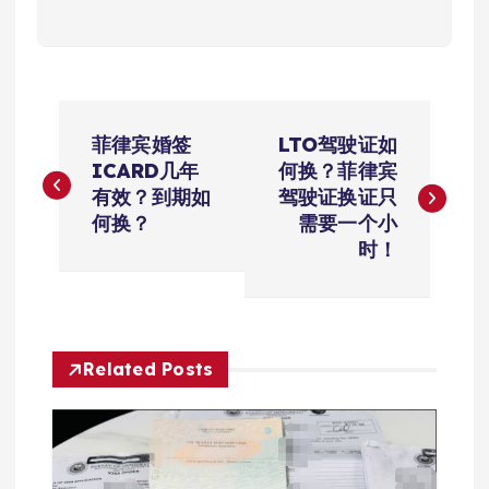
文
菲律宾婚签
LTO驾驶证如
章
ICARD几年
何换？菲律宾
有效？到期如
驾驶证换证只
导
何换？
需要一个小
时！
航
Related Posts