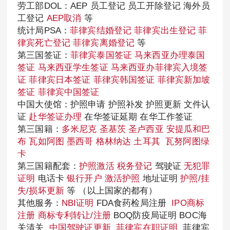
劳工部DOL：AEP 员工登记 员工开除登记 海外员
工登记
AEP取消
等
统计局PSA：
菲律宾结婚登记
菲律宾出生登记
菲
律宾死亡登记
菲律宾离婚登记
等
第三国签证：
菲律宾泰国签证
马来西亚办理泰国
签证
马来西亚学生签证
马来西亚办菲律宾入境签
证
菲律宾日本签证
菲律宾韩国签证
菲律宾新加坡
签证
菲律宾中国签证
中国大使馆：护照申请 护照补发 护照更新 文件认
证
赴华签证办理
在华签证延期 在华工作签证
第三国籍：
多米尼克
圣基茨
圣卢西亚
安提瓜和巴
布
瓦如阿图
墨西哥
格林纳达
土耳其
瓦努阿图绿
卡
第三国籍配套：
护照激活
税务登记
驾驶证
无犯罪
证明
电话卡
银行开户
激活护照
地址证明
护照/挂
失/损坏更新
等 （以上国家的都有）
其他服务：
NBI证明
FDA食药检局注册
IPO商标
注册
商标专利转让/注册
BOQ防疫局证明 BOC海
关清关
中国驾驶证更新
菲律宾在职证明
菲律宾