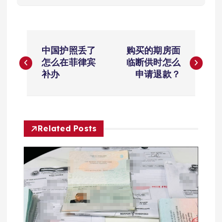
文
中国护照丢了
购买的期房面
章
怎么在菲律宾
临断供时怎么
补办
申请退款？
导
航
Related Posts