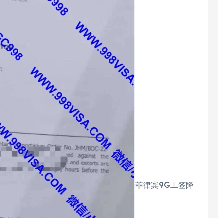
菲律宾9G工签降