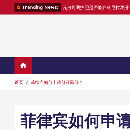
跳
Trending News:
转
到
内
容
Home
联系华人移民
首页
菲律宾如何申请签证降签？
菲律宾如何申