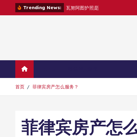
跳
Trending News:
瓦
努
阿
图
护
照
是
否
能
在
马
尼
拉
自
由
转
到
内
容
Home
联系华人移民
首页
菲律宾房产怎么服务？
菲律宾房产怎