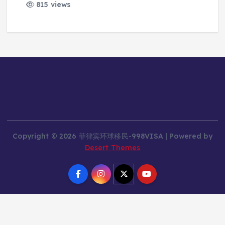
815 views
Copyright © 2026 菲律宾环球移民-998VISA | Powered by
Desert Themes