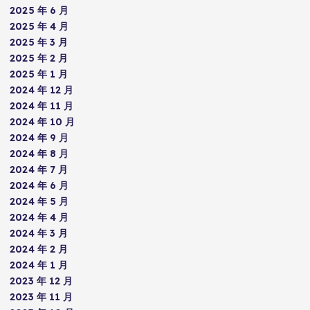
2025 年 6 月
2025 年 4 月
2025 年 3 月
2025 年 2 月
2025 年 1 月
2024 年 12 月
2024 年 11 月
2024 年 10 月
2024 年 9 月
2024 年 8 月
2024 年 7 月
2024 年 6 月
2024 年 5 月
2024 年 4 月
2024 年 3 月
2024 年 2 月
2024 年 1 月
2023 年 12 月
2023 年 11 月