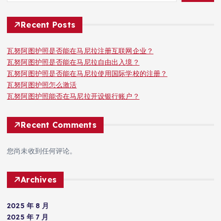
Recent Posts
瓦努阿图护照是否能在马尼拉注册互联网企业？
瓦努阿图护照是否能在马尼拉自由出入境？
瓦努阿图护照是否能在马尼拉使用国际学校的注册？
瓦努阿图护照怎么激活
瓦努阿图护照能否在马尼拉开设银行账户？
Recent Comments
您尚未收到任何评论。
Archives
2025 年 8 月
2025 年 7 月