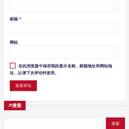
邮箱
*
网站
在此浏览器中保存我的显示名称、邮箱地址和网站地
址，以便下次评论时使用。
搜索
搜索