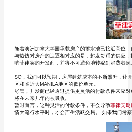
随着澳洲加拿大等国承载房产的蓄水池已接近高位，
与热钱对房产的追逐相对应的是，超发货币的供应，
响菲律宾的开发商，并将不可避免地转嫁到消费者身
SO，我们可以预期，房屋建筑成本的不断攀升，让开
区和临近大MANILA地区的低价单元。
尽管，开发商已经通过提供更灵活的付款条件来应对
将在未来几年内被吸收。
暂时而言，这种灵活的付款条件，不会导致
菲律宾期
情大流行水平时，才会产生活跃交易。 如果我们考