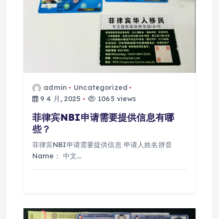
admin
Uncategorized
9 4 月, 2025
1065 views
菲律宾NBI申请需要提供信息有哪
些？
菲律宾NBI申请需要提供信息 申请人姓名拼音
Name： 中文…