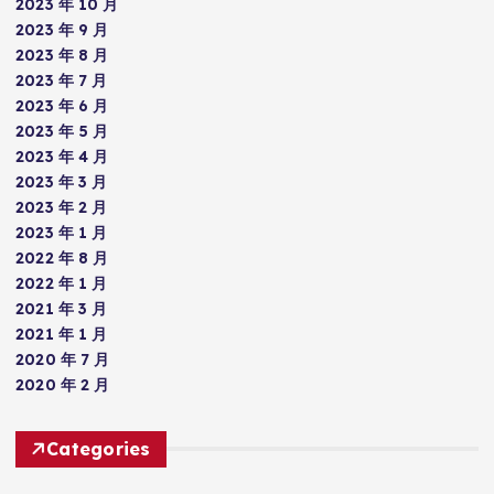
2023 年 10 月
2023 年 9 月
2023 年 8 月
2023 年 7 月
2023 年 6 月
2023 年 5 月
2023 年 4 月
2023 年 3 月
2023 年 2 月
2023 年 1 月
2022 年 8 月
2022 年 1 月
2021 年 3 月
2021 年 1 月
2020 年 7 月
2020 年 2 月
Categories