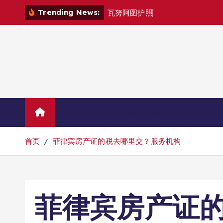
跳
Trending News:
瓦
努
阿
图
护
照
是
否
能
在
马
尼
拉
转
到
内
容
Home
联系华人移民
首页
菲律宾房产证的税去哪里交？服务机构
菲律宾房产证