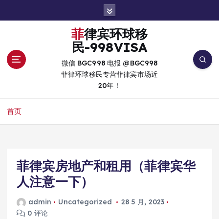
跳
转
到
菲律宾环球移
内
民-998VISA
容
微信 BGC998 电报 @BGC998
菲律环球移民专营菲律宾市场近
20年！
首页
菲律宾房地产和租用（菲律宾华
人注意一下）
admin
Uncategorized
28 5 月, 2023
0 评论