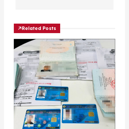
导
航
Related Posts