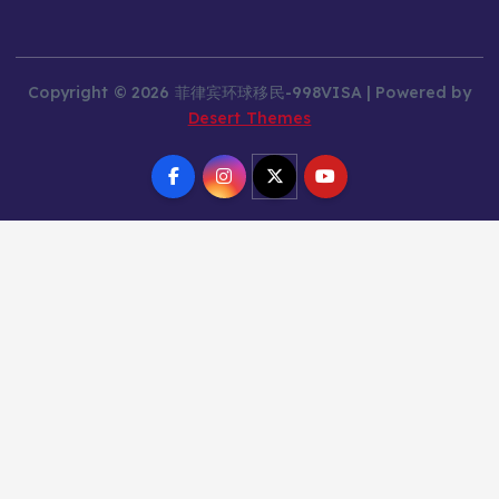
Copyright © 2026 菲律宾环球移民-998VISA | Powered by
Desert Themes