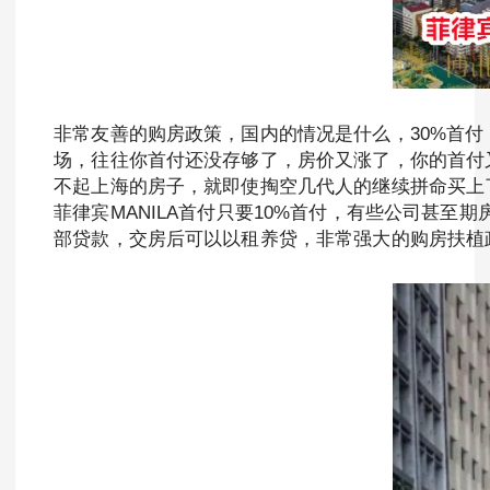
非常友善的购房政策，国内的情况是什么，30%首付
场，往往你首付还没存够了，房价又涨了，你的首付
不起上海的房子，就即使掏空几代人的继续拼命买上了
菲律宾MANILA首付只要10%首付，有些公司甚至期
部贷款，交房后可以以租养贷，非常强大的购房扶植