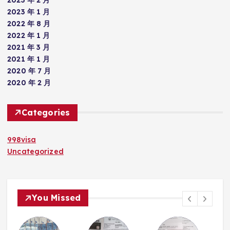
2023 年 1 月
2022 年 8 月
2022 年 1 月
2021 年 3 月
2021 年 1 月
2020 年 7 月
2020 年 2 月
Categories
998visa
Uncategorized
You Missed