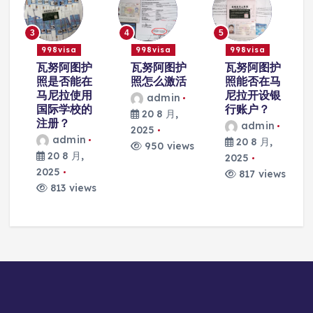
3
4
5
998visa
998visa
998visa
瓦努阿图护
瓦努阿图护
瓦努阿图护
照是否能在
照怎么激活
照能否在马
马尼拉使用
尼拉开设银
admin
国际学校的
行账户？
20 8 月,
注册？
admin
2025
admin
20 8 月,
950 views
20 8 月,
2025
2025
s
817 views
813 views