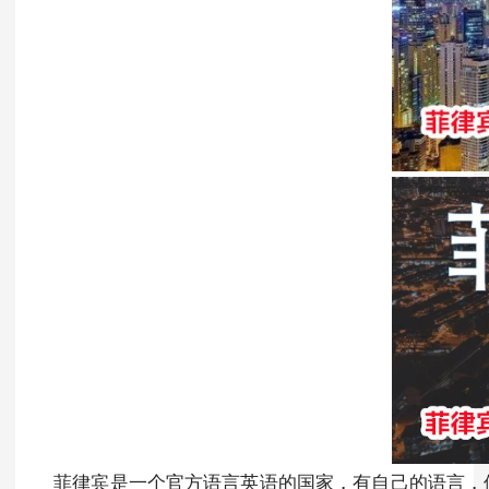
菲律宾是一个官方语言英语的国家，有自己的语言，