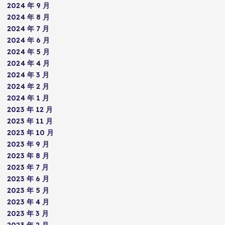
2024 年 9 月
2024 年 8 月
2024 年 7 月
2024 年 6 月
2024 年 5 月
2024 年 4 月
2024 年 3 月
2024 年 2 月
2024 年 1 月
2023 年 12 月
2023 年 11 月
2023 年 10 月
2023 年 9 月
2023 年 8 月
2023 年 7 月
2023 年 6 月
2023 年 5 月
2023 年 4 月
2023 年 3 月
2023 年 2 月