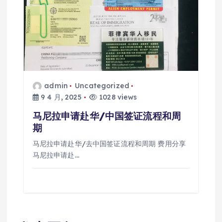
admin
Uncategorized
9 4 月, 2025
1028 views
马尼拉申请赴华/中国签证流程和周
期
马尼拉申请赴华/去中国签证流程和周期 费用分享
马尼拉申请赴…