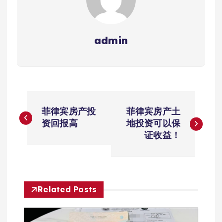
admin
文
菲律宾房产投
菲律宾房产土
章
资回报高
地投资可以保
证收益！
导
航
Related Posts