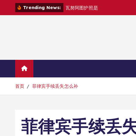
跳
Trending News:
瓦
努
阿
图
护
照
是
否
能
在
马
尼
拉
自
由
转
到
内
容
Home
联系华人移民
首页
菲律宾手续丢失怎么补
菲律宾手续丢