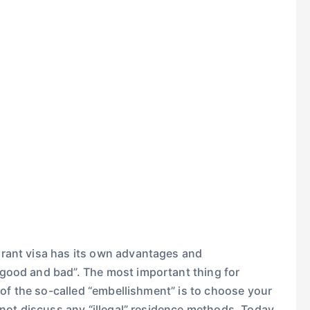
grant visa has its own advantages and
“good and bad”. The most important thing for
e of the so-called “embellishment” is to choose your
 not discuss any “illegal” residence methods. Today,