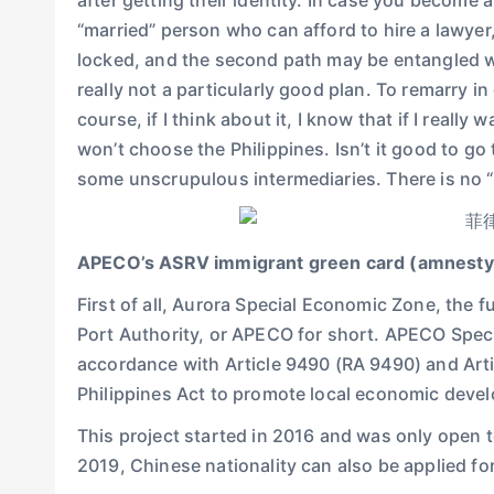
after getting their identity. In case you become 
“married” person who can afford to hire a lawyer, 
locked, and the second path may be entangled wi
really not a particularly good plan. To remarry i
course, if I think about it, I know that if I really
won’t choose the Philippines. Isn’t it good to go
some unscrupulous intermediaries. There is no “p
APECO’s ASRV immigrant green card (amnesty
First of all, Aurora Special Economic Zone, the 
Port Authority, or APECO for short. APECO Speci
accordance with Article 9490 (RA 9490) and Arti
Philippines Act to promote local economic develop
This project started in 2016 and was only open 
2019, Chinese nationality can also be applied for