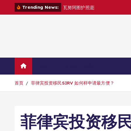
跳
Trending News:
瓦
努
阿
图
护
照
是
否
能
在
马
尼
拉
自
由
转
到
内
容
Home
联系华人移民
首页
菲律宾投资移民SIRV 如何样申请最方便？
菲律宾投资移民