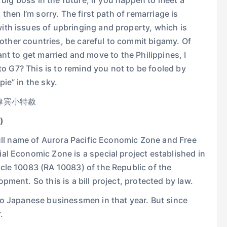
a big boss in the future, if you happen to meet a
then I’m sorry. The first path of remarriage is
th issues of upbringing and property, which is
n other countries, be careful to commit bigamy. Of
 want to get married and move to the Philippines, I
 to G7? This is to remind you not to be fooled by
ie” in the sky.
)
full name of Aurora Pacific Economic Zone and Free
al Economic Zone is a special project established in
cle 10083 (RA 10083) of the Republic of the
ment. So this is a bill project, protected by law.
to Japanese businessmen in that year. But since
.